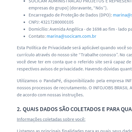
SOCICAM ADMINISTRACAO PROJETOS E REPRESENTAC
empresas do grupo] (doravante, “Nós”).
Encarregado de Proteção de Dados (DPO):
marina@s
CNPJ: 43217280000105
Domicílio: Avenida Angélica - de 1698 ao fim - lado pa
Contato:
marina@socicam.com.br
Esta Política de Privacidade será aplicável quando você 
currículo através do nosso site “Trabalhe conosco”. No c
você deve ter em conta que o referido site será capaz 
respectivos avisos de privacidade. Havendo dúvidas quanto
Utilizamos o PandaPé, disponibilizado pela empresa I
nossos processos de recrutamento. O INFOJOBS BRASIL A
de acordo com nossas instruções.
2. QUAIS DADOS SÃO COLETADOS E PARA QU
Informações coletadas sobre você:
Listamos as principais finalidades para as quais seus da