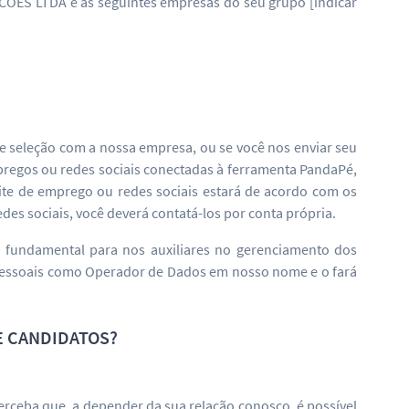
LTDA e as seguintes empresas do seu grupo [indicar
de seleção com a nossa empresa, ou se você nos enviar seu
mpregos ou redes sociais conectadas à ferramenta PandaPé,
ite de emprego ou redes sociais estará de acordo com os
es sociais, você deverá contatá-los por conta própria.
 fundamental para nos auxiliares no gerenciamento dos
pessoais como Operador de Dados em nosso nome e o fará
E CANDIDATOS?
erceba que, a depender da sua relação conosco, é possível