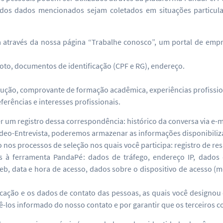
os dados mencionados sejam coletados em situações particular
 através da nossa página “Trabalhe conosco”, um portal de empr
foto, documentos de identificação (CPF e RG), endereço.
trução, comprovante de formação acadêmica, experiências profissi
ferências e interesses profissionais.
um registro dessa correspondência: histórico da conversa via e-m
deo-Entrevista, poderemos armazenar as informações disponibiliz
s processos de seleção nos quais você participa: registro de resu
s à ferramenta PandaPé: dados de tráfego, endereço IP, dados 
, data e hora de acesso, dados sobre o dispositivo de acesso (mo
ação e os dados de contato das pessoas, as quais você designou 
tê-los informado do nosso contato e por garantir que os terceiros