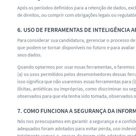
Após os períodos definidos para a retenção de dados, exc
de direitos, ou cumprir com obrigações legais ou regulatór
6. USO DE FERRAMENTAS DE INTELIGÊNCIA A
Para considerar sua candidatura, gerenciar o processo de
que podem se tornar disponíveis no futuro e para avalia
seus dados.
Quando optarmos por usar essas ferramentas, o faremos 
(a) os usos permitidos pelos desenvolvedores dessas ferra
isso significa que não usaremos essas ferramentas para (i
ilícitas, antiéticas ou impróprias, como discriminar ou s
observados para que ela tenha sido tomada, observados os
7. COMO FUNCIONA A SEGURANÇA DA INFOR
Nós nos preocupamos em garantir a segurança e a confide
adequados foram adotados para evitar perda, uso indevid
totalmente segura e, apesar de terem sido adotadas me