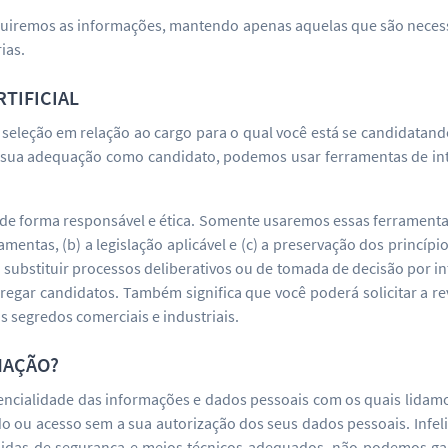
luiremos as informações, mantendo apenas aquelas que são necessá
ias.
RTIFICIAL
 seleção em relação ao cargo para o qual você está se candidatan
r sua adequação como candidato, podemos usar ferramentas de intel
de forma responsável e ética. Somente usaremos essas ferramenta
mentas, (b) a legislação aplicável e (c) a preservação dos princípi
) substituir processos deliberativos ou de tomada de decisão por in
egregar candidatos. Também significa que você poderá solicitar a r
 segredos comerciais e industriais.
MAÇÃO?
ncialidade das informações e dados pessoais com os quais lidamos
o ou acesso sem a sua autorização dos seus dados pessoais. Infeli
didas de segurança e meios técnicos adequados, não podemos gar