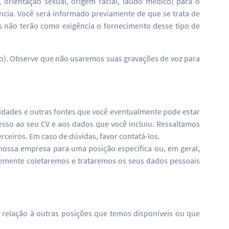
orientação sexual, origem racial, laudo médico) para o
ncia. Você será informado previamente de que se trata de
s não terão como exigência o fornecimento desse tipo de
xto). Observe que não usaremos suas gravações de voz para
idades e outras fontes que você eventualmente pode estar
esso ao seu CV e aos dados que você incluiu. Ressaltamos
ceiros. Em caso de dúvidas, favor contatá-los.
ossa empresa para uma posição específica ou, em geral,
temente coletaremos e trataremos os seus dados pessoais
m relação à outras posições que temos disponíveis ou que