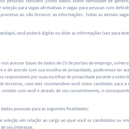
s pessoais sensíveis (como dados sobre identidade de gênero, 
seleção para vagas afirmativas e vagas para pessoas com deficiê
do processo ao não fornecer as informações. Todas as demais vaga
andapé, você poderá digitar ou ditar as informações (voz para te
-nos acessar bases de dados de CV de portais de emprego, univers
tes e de acordo com sua escolha de privacidade, poderemos ter ac
responsáveis por suas escolhas de privacidade perante a estes ter
 terceiros, caso eles recomendem você como candidato para a n
m contato com você e através de seu consentimento, e consequen
 dados pessoais para as seguintes finalidades:
 de seleção em relação ao cargo ao qual você se candidatou ou e
de seu interesse.