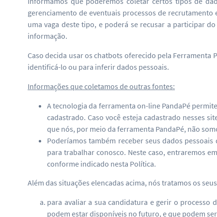
Informamos que poderemos coletar certos tipos de dado
gerenciamento de eventuais processos de recrutamento e 
uma vaga deste tipo, e poderá se recusar a participar 
informação.
Caso decida usar os chatbots oferecido pela Ferramenta P
identificá-lo ou para inferir dados pessoais.
Informações que coletamos de outras fontes:
A tecnologia da ferramenta on-line PandaPé permite
cadastrado. Caso você esteja cadastrado nesses si
que nós, por meio da ferramenta PandaPé, não somos 
Poderíamos também receber seus dados pessoais de
para trabalhar conosco. Neste caso, entraremos e
conforme indicado nesta Política.
Além das situações elencadas acima, nós tratamos os seus
para avaliar a sua candidatura e gerir o processo
podem estar disponíveis no futuro, e que podem ser 