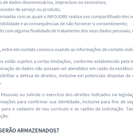
ão de dados desnecessários, imprecisos ou excessivos;
rnecedor de serviço ou produto;
privadas com as quais o INFOJOBS realiza uso compartilhado dos s
sibilidade e as consequências de não fornecer o consentimento;
do com alguma finalidade de tratamento dos seus dados pessoais; 
s, entre em contato conosco usando as informações de contato indi
 estão sujeitos a certas limitações, conforme estabelecido pela le
inação de dados não possam ser atendidos em razão da existência
ibilitar a defesa de direitos, inclusive em potenciais disputas d
s.
Pessoais ou solicite o exercício dos direitos indicados na legisl
rmações para confirmar sua identidade, inclusive para fins de se
 para o cadastro de seu currículo e as razões da solicitação.
ação.
 SERÃO ARMAZENADOS?