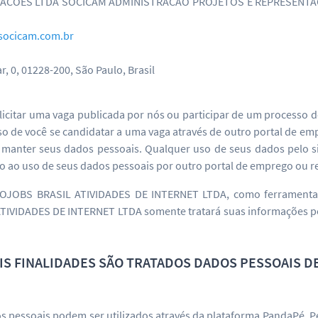
OES LTDA SOCICAM ADMINISTRACAO PROJETOS E REPRESENTACOES 
ocicam.com.br
r, 0, 01228-200, São Paulo, Brasil
solicitar uma vaga publicada por nós ou participar de um processo 
aso de você se candidatar a uma vaga através de outro portal de e
de manter seus dados pessoais. Qualquer uso de seus dados pelo s
 ao uso de seus dados pessoais por outro portal de emprego ou red
NFOJOBS BRASIL ATIVIDADES DE INTERNET LTDA, como ferramenta
TIVIDADES DE INTERNET LTDA somente tratará suas informações 
AIS FINALIDADES SÃO TRATADOS DADOS PESSOAIS D
dos pessoais podem ser utilizados através da plataforma PandaPé. P